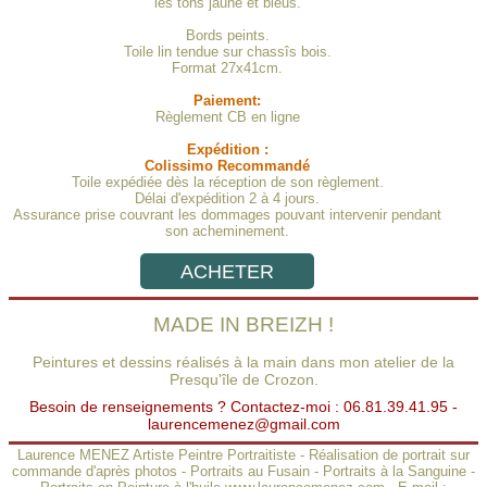
les tons jaune et bleus.
Bords peints.
Toile lin tendue sur chassîs bois.
Format 27x41cm.
Paiement:
Règlement CB en ligne
Expédition :
Colissimo Recommandé
Toile expédiée dès la réception de son règlement.
Délai d'expédition 2 à 4 jours.
Assurance prise couvrant les dommages pouvant intervenir pendant
son acheminement.
ACHETER
MADE IN BREIZH !
Peintures et dessins réalisés à la main dans mon atelier de la
Presqu'île de Crozon.
Besoin de renseignements ? Contactez-moi : 06.81.39.41.95 -
laurencemenez@gmail.com
Laurence MENEZ Artiste Peintre Portraitiste
-
Réalisation de portrait sur
commande d'après photos
-
Portraits au Fusain
-
Portraits à la Sanguine
-