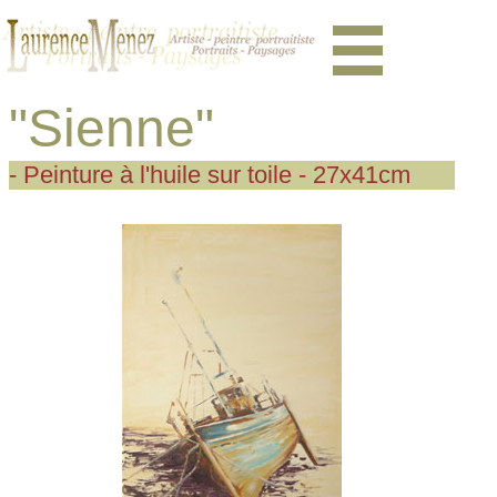
"Sienne"
- Peinture à l'huile sur toile - 27x41cm