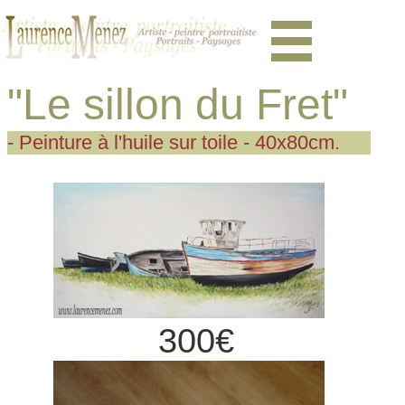
"Le sillon du Fret"
- Peinture à l'huile sur toile - 40x80cm.
300€