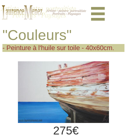
"Couleurs"
- Peinture à l'huile sur toile - 40x60cm.
275€