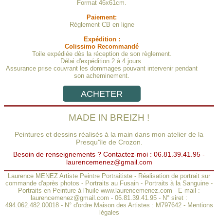
Format 46x61cm.
Paiement:
Règlement CB en ligne
Expédition :
Colissimo Recommandé
Toile expédiée dès la réception de son règlement.
Délai d'expédition 2 à 4 jours.
Assurance prise couvrant les dommages pouvant intervenir pendant
son acheminement.
ACHETER
MADE IN BREIZH !
Peintures et dessins réalisés à la main dans mon atelier de la
Presqu'île de Crozon.
Besoin de renseignements ? Contactez-moi : 06.81.39.41.95 -
laurencemenez@gmail.com
Laurence MENEZ Artiste Peintre Portraitiste
-
Réalisation de portrait sur
commande d'après photos
-
Portraits au Fusain
-
Portraits à la Sanguine
-
Portraits en Peinture à l'huile
www.laurencemenez.com
- E-mail :
laurencemenez@gmail.com
- 06.81.39.41.95 - N° siret :
494.062.482.00018 - N° d'ordre Maison des Artistes : M797642 -
Mentions
légales