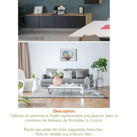
Description
Tableau en peinture à l'huile représentant une épaves dans le
cimetière de bateaux de Rostellec à Crozon.
Bords encadrés de fines baguettes blanches.
Toile lin tendue sur chassîs bois.