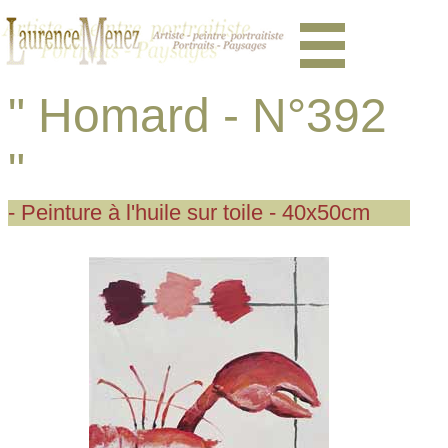
" Homard - N°392
"
- Peinture à l'huile sur toile - 40x50cm