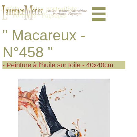
" Macareux -
N°458 "
- Peinture à l'huile sur toile - 40x40cm