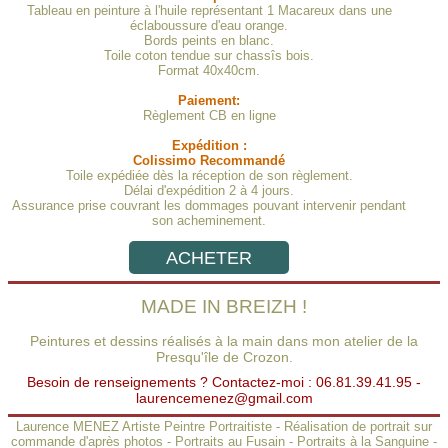
Tableau en peinture à l'huile représentant 1 Macareux dans une
éclaboussure d'eau orange.
Bords peints en blanc.
Toile coton tendue sur chassîs bois.
Format 40x40cm.
Paiement:
Règlement CB en ligne
Expédition :
Colissimo Recommandé
Toile expédiée dès la réception de son règlement.
Délai d'expédition 2 à 4 jours.
Assurance prise couvrant les dommages pouvant intervenir pendant
son acheminement.
ACHETER
MADE IN BREIZH !
Peintures et dessins réalisés à la main dans mon atelier de la
Presqu'île de Crozon.
Besoin de renseignements ? Contactez-moi : 06.81.39.41.95 -
laurencemenez@gmail.com
Laurence MENEZ Artiste Peintre Portraitiste
-
Réalisation de portrait sur
commande d'après photos
-
Portraits au Fusain
-
Portraits à la Sanguine
-